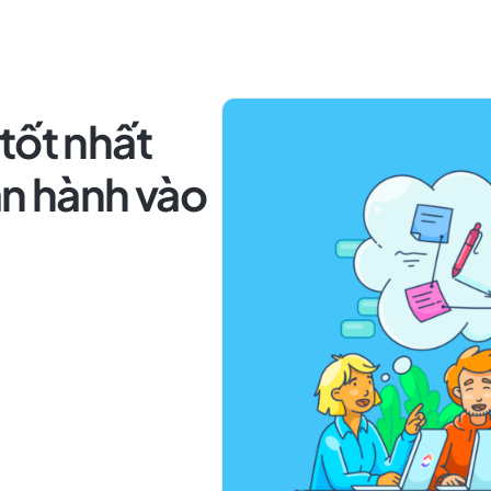
tốt nhất
ận hành vào