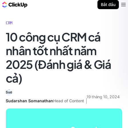
ClickUp Blog
Bắt đầu
Ope
CRM
10 công cụ CRM cá
nhân tốt nhất năm
2025 (Đánh giá & Giá
cả)
19 tháng 10, 2024
Sudarshan Somanathan
Head of Content