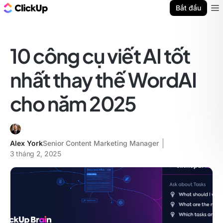
ClickUp Blog
Bắt đầu
Ope
10 công cụ viết AI tốt
nhất thay thế WordAI
cho năm 2025
Alex York
Senior Content Marketing Manager
3 tháng 2, 2025