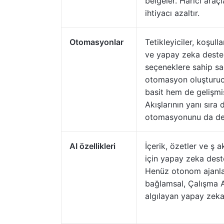
belgeler. Harici araç
ihtiyacı azaltır.
Otomasyonlar
Tetikleyiciler, koşull
ve yapay zeka deste
seçeneklere sahip sa
otomasyon oluşturu
basit hem de gelişmi
Akışlarının yanı sıra 
otomasyonunu da des
AI özellikleri
İçerik, özetler ve ş ak
için yapay zeka dest
Henüz otonom ajanla
bağlamsal, Çalışma A
algılayan yapay zeka