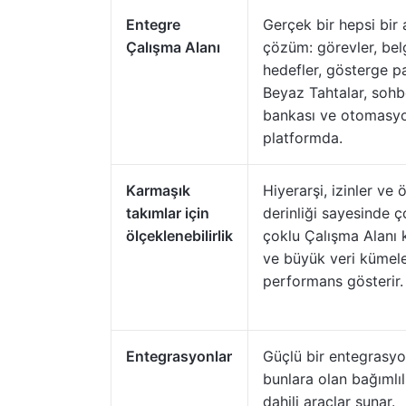
Entegre
Gerçek bir hepsi bir
Çalışma Alanı
çözüm: görevler, belg
hedefler, gösterge pa
Beyaz Tahtalar, sohbe
bankası ve otomasyo
platformda.
Karmaşık
Hiyerarşi, izinler ve 
takımlar için
derinliği sayesinde ç
ölçeklenebilirlik
çoklu Çalışma Alanı 
ve büyük veri kümel
performans gösterir.
Entegrasyonlar
Güçlü bir entegrasyo
bunlara olan bağımlıl
dahili araçlar sunar.