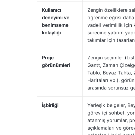
Kullanıcı
Zengin özelliklere s
deneyimi ve
öğrenme eğrisi daha
benimseme
vadeli verimlilik için
kolaylığı
sürecine yatırım yap
takımlar için tasarlan
Proje
Zengin seçimler (List
görünümleri
Gantt, Zaman Çizelge
Tablo, Beyaz Tahta, 
Haritaları vb.), görü
arasında sorunsuz g
İşbirliği
Yerleşik belgeler, Be
görev içi sohbet, yor
atanmış yorumlar, pr
açıklamaları ve görev