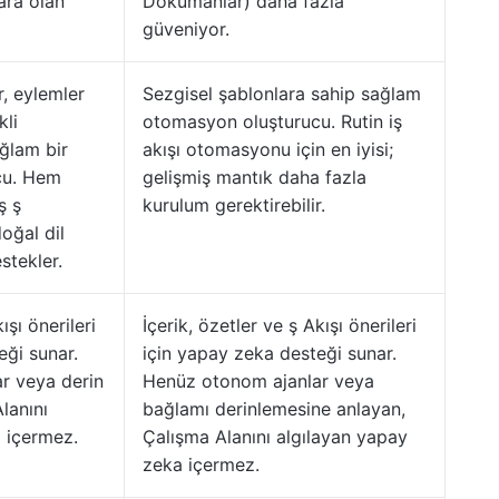
lara olan
Dokümanlar) daha fazla
güveniyor.
ar, eylemler
Sezgisel şablonlara sahip sağlam
kli
otomasyon oluşturucu. Rutin iş
ğlam bir
akışı otomasyonu için en iyisi;
cu. Hem
gelişmiş mantık daha fazla
ş ş
kurulum gerektirebilir.
doğal dil
tekler.
ışı önerileri
İçerik, özetler ve ş Akışı önerileri
eği sunar.
için yapay zeka desteği sunar.
r veya derin
Henüz otonom ajanlar veya
lanını
bağlamı derinlemesine anlayan,
 içermez.
Çalışma Alanını algılayan yapay
zeka içermez.