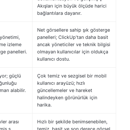
Akışları için büyük ölçüde harici
bağlantılara dayanır.
Net görsellere sahip şık gösterge
 yönetimi,
panelleri; ClickUp'tan daha basit
leme izleme
ancak yöneticiler ve teknik bilgisi
ge panelleri.
olmayan kullanıcılar için oldukça
kullanıcı dostu.
yor; güçlü
Çok temiz ve sezgisel bir mobil
oğunluğu
kullanıcı arayüzü; hızlı
an alabilir.
güncellemeler ve hareket
halindeyken görünürlük için
harika.
vler arası
Hızlı bir şekilde benimsenebilen,
miş ş
temiz, basit ve son derece görsel