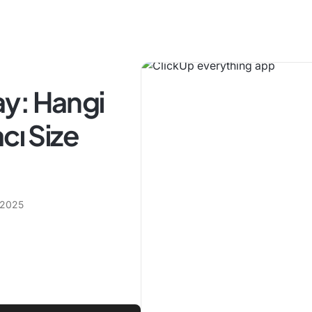
y: Hangi
cı Size
k 2025