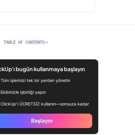
TABLE OF CONTENTS
ckUp'ı bugün kullanmaya başlayın
Tüm işlerinizi tek bir yerden yönetin
Ekibinizle işbirliği yapın
ClickUp'ı ÜCRETSİZ kullanın—sonsuza kadar
Başlayın