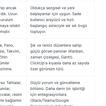
ahip ancak
Oldukça sezgisel ve yeni
 dik. Uzun
başlayanlar için uygun. Sade
 kurulum
kullanıcı arayüzü ve hızlı
maya istekli
başlangıç süreciyle sık sık övgü
mıştır.
topluyor.
e, Pano,
Şık ve temiz düzenlere sahip
si, Takvim,
güçlü görsel panolar (Kanban,
Zihin
zaman çizelgesi, Gantt).
nümler
ClickUp'a kıyasla daha az sayıda
ezinme.
özel görünüm türü.
yaz Tahtalar,
Güçlü yorum ve güncelleme
umlar,
bölümü. Daha derin bir işbirliği
ovalar, resim
için entegrasyonlara
le bağlantılı
(Slack/Teams/Google