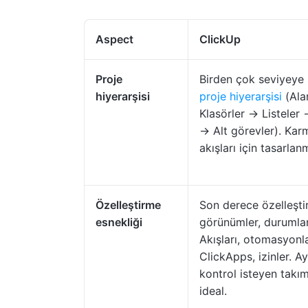
Aspect
ClickUp
Proje
Birden çok seviyeye 
hiyerarşisi
proje hiyerarşisi
(Ala
Klasörler → Listeler
→ Alt görevler). Karm
akışları için tasarlanm
Özelleştirme
Son derece özelleştiri
esnekliği
görünümler, durumlar,
Akışları, otomasyonla
ClickApps, izinler. Ayr
kontrol isteyen takım
ideal.