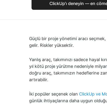
ClickUp'ı deneyin — en cömer
Güçlü bir proje yönetimi aracı seçmek
gelir. Riskler yüksektir.
Yanlış araç, takımınızı sadece hayal k
yıl kötü proje yürütme nedeniyle milya
doğru araç, takımınızın hedeflerine z
artırabilir.
İki popüler seçenek olan
ClickUp ve M
günlük ihtiyaçlarına daha uygun olduğ