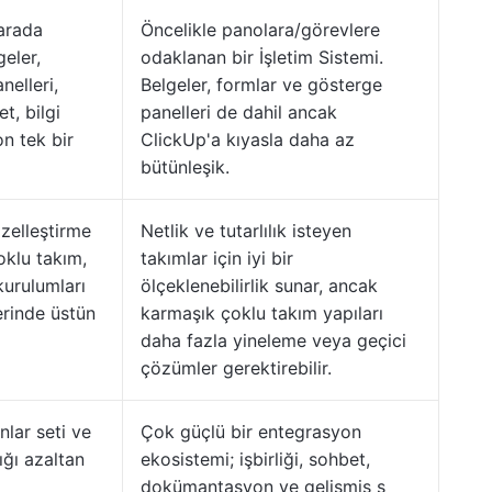
 arada
Öncelikle panolara/görevlere
eler,
odaklanan bir İşletim Sistemi.
nelleri,
Belgeler, formlar ve gösterge
t, bilgi
panelleri de dahil ancak
n tek bir
ClickUp'a kıyasla daha az
bütünleşik.
özelleştirme
Netlik ve tutarlılık isteyen
oklu takım,
takımlar için iyi bir
kurulumları
ölçeklenebilirlik sunar, ancak
erinde üstün
karmaşık çoklu takım yapıları
daha fazla yineleme veya geçici
çözümler gerektirebilir.
nlar seti ve
Çok güçlü bir entegrasyon
ığı azaltan
ekosistemi; işbirliği, sohbet,
dokümantasyon ve gelişmiş ş