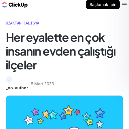
ClickUp Blog
Başlamak İçin
Ope
UZAKTAN ÇALIŞMA
Her eyalette en çok
insanın evden çalıştığı
ilçeler
_
8 Mart 2023
_no-author