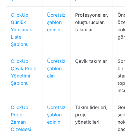
ClickUp
Ücretsiz
Profesyoneller,
Öncel
Günlük
şablon
oluşturucular,
özel a
Yapılacak
edinin
takımlar
çoklu
Liste
görün
Şablonu
ClickUp
Ücretsiz
Çevik takımlar
Sprint
Çevik Proje
şablon
birikmi
Yönetimi
alın
stand
Şablonu
toplant
incel
ClickUp
Ücretsiz
Takım liderleri,
Görse
Proje
şablon
proje
şeritl
Zaman
edinin
yöneticileri
noktal
Çizelgesi
bağıml