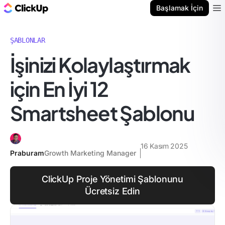
ClickUp Blog
Başlamak İçin
Ope
ŞABLONLAR
İşinizi Kolaylaştırmak
için En İyi 12
Smartsheet Şablonu
16 Kasım 2025
Praburam
Growth Marketing Manager
ClickUp Proje Yönetimi Şablonunu
Ücretsiz Edin