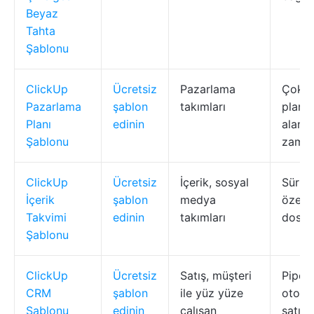
Beyaz
Tahta
Şablonu
ClickUp
Ücretsiz
Pazarlama
Çok ka
Pazarlama
şablon
takımları
planl
Planı
edinin
alanla
Şablonu
zaman
ClickUp
Ücretsiz
İçerik, sosyal
Sürükl
İçerik
şablon
medya
özel a
Takvimi
edinin
takımları
dosya
Şablonu
ClickUp
Ücretsiz
Satış, müşteri
Pipeli
CRM
şablon
ile yüz yüze
otoma
Şablonu
edinin
çalışan
satış 