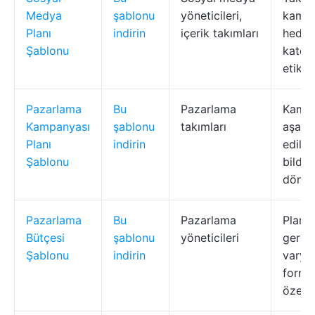
Medya
şablonu
yöneticileri,
kamp
Planı
indirin
içerik takımları
hedefl
Şablonu
kateg
etiket
Pazarlama
Bu
Pazarlama
Kamp
Kampanyası
şablonu
takımları
aşamal
Planı
indirin
edilec
Şablonu
bildir
döngü
Pazarlama
Bu
Pazarlama
Planl
Bütçesi
şablonu
yöneticileri
gerçe
Şablonu
indirin
varya
formül
özetle