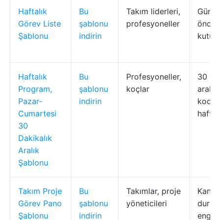
Haftalık
Bu
Takım liderleri,
Günlü
Görev Liste
şablonu
profesyoneller
önceli
Şablonu
indirin
kutula
Haftalık
Bu
Profesyoneller,
30 dak
Program,
şablonu
koçlar
aralık
Pazar-
indirin
kodla
Cumartesi
hafta
30
Dakikalık
Aralık
Şablonu
Takım Proje
Bu
Takımlar, proje
Kanba
Görev Pano
şablonu
yöneticileri
durum 
Şablonu
indirin
engell