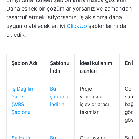
Daha esnek bir çözüm arıyorsanız ve zamandan
tasarruf etmek istiyorsanız, iş akışınıza daha
uygun olabilecek en iyi
ClickUp
şablonlarını da
ekledik.
Şablon Adı
Şablonu
İdeal kullanım
En İyi
İndir
alanları
İş Dağılım
Bu
Proje
Görev 
Yapısı
şablonu
yöneticileri,
son ta
(WBS)
indirin
işlevler arası
bağıml
Şablonu
takımlar
görse
göste
Su Hattı
Bu
Operasyon,
Su hat