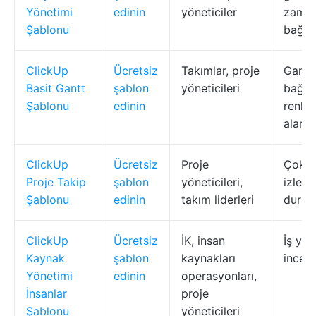
Yönetimi
edinin
yöneticiler
zaman
Şablonu
bağıml
ClickUp
Ücretsiz
Takımlar, proje
Gantt 
Basit Gantt
şablon
yöneticileri
bağıml
Şablonu
edinin
renk 
alanla
ClickUp
Ücretsiz
Proje
Çoklu
Proje Takip
şablon
yöneticileri,
izlem
Şablonu
edinin
takım liderleri
durum
ClickUp
Ücretsiz
İK, insan
İş yük
Kaynak
şablon
kaynakları
incel
Yönetimi
edinin
operasyonları,
İnsanlar
proje
Şablonu
yöneticileri