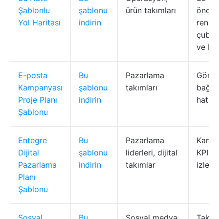
Şablonlu
şablonu
ürün takımları
öncel
Yol Haritası
indirin
renk 
çubukl
ve bır
E-posta
Bu
Pazarlama
Görev
Kampanyası
şablonu
takımları
bağıml
Proje Planı
indirin
hatırla
Şablonu
Entegre
Bu
Pazarlama
Kanal 
Dijital
şablonu
liderleri, dijital
KPI'la
Pazarlama
indirin
takımlar
izlem
Planı
Şablonu
Sosyal
Bu
Sosyal medya
Takvi