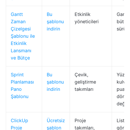
Gantt
Bu
Etkinlik
Gantt
Zaman
şablonu
yöneticileri
bütçe
Çizelgesi
indirin
sürükl
Şablonu ile
Etkinlik
Lansmanı
ve Bütçe
Sprint
Bu
Çevik,
Yüzm
Planlaması
şablonu
geliştirme
kulvar
Pano
indirin
takımları
puanla
Şablonu
dönü
değer
ClickUp
Ücretsiz
Proje
Liste
Proje
şablon
takımları,
görün