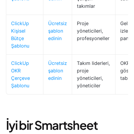
takımlar
ClickUp
Ücretsiz
Proje
Gelir/
Kişisel
şablon
yöneticileri,
izlem
Bütçe
edinin
profesyoneller
paneli
Şablonu
ClickUp
Ücretsiz
Takım liderleri,
OKR i
OKR
şablon
proje
göste
Çerçeve
edinin
yöneticileri,
tablola
Şablonu
yöneticiler
İyi bir Smartsheet