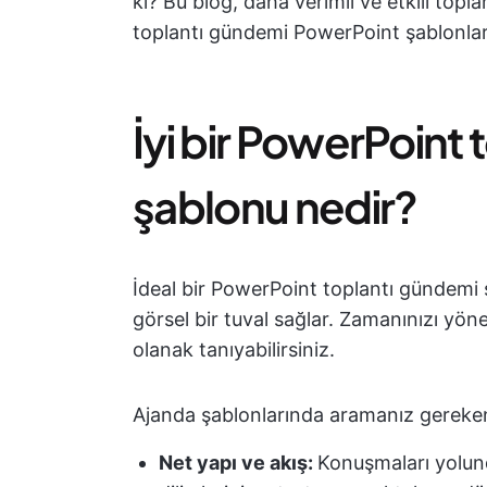
ki? Bu blog, daha verimli ve etkili top
toplantı gündemi PowerPoint şablonları
İyi bir PowerPoint
şablonu nedir?
İdeal bir PowerPoint toplantı gündem
görsel bir tuval sağlar. Zamanınızı yön
olanak tanıyabilirsiniz.
Ajanda şablonlarında aramanız gereken 
Net yapı ve akış:
Konuşmaları yolund