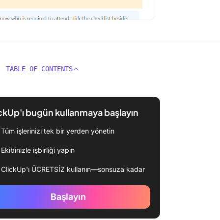
TABLE OF CONTENTS
ckUp'ı bugün kullanmaya başlayın
Tüm işlerinizi tek bir yerden yönetin
Ekibinizle işbirliği yapın
ClickUp'ı ÜCRETSİZ kullanın—sonsuza kadar
Başlayın