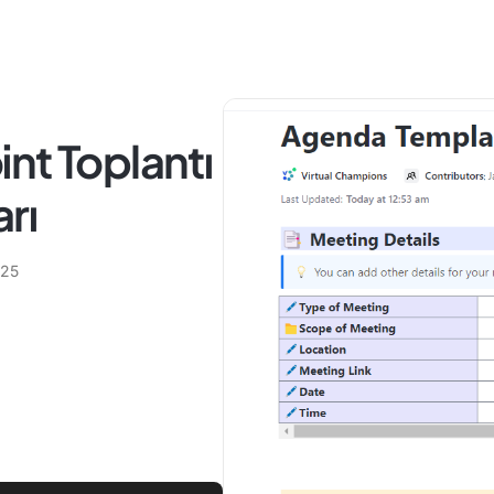
nt Toplantı
rı
025