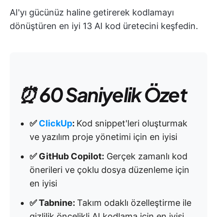
AI'yı gücünüz haline getirerek kodlamayı
dönüştüren en iyi 13 AI kod üretecini keşfedin.
⏰ 60 Saniyelik Özet
✅
ClickUp
:
Kod snippet'leri oluşturmak
ve yazılım proje yönetimi için en iyisi
✅ GitHub Copilot:
Gerçek zamanlı kod
önerileri ve çoklu dosya düzenleme için
en iyisi
✅ Tabnine:
Takım odaklı özelleştirme ile
gizlilik öncelikli AI kodlama için en iyisi