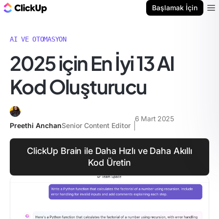
ClickUp Blog
Başlamak İçin
Ope
AI VE OTOMASYON
2025 için En İyi 13 AI
Kod Oluşturucu
6 Mart 2025
Preethi Anchan
Senior Content Editor
ClickUp Brain ile Daha Hızlı ve Daha Akıllı
Kod Üretin