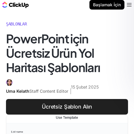
ClickUp Blog
Başlamak İçin
Ope
ŞABLONLAR
PowerPoint için
Ücretsiz Ürün Yol
Haritası Şablonları
15 Şubat 2025
Uma Kelath
Staff Content Editor
Ücretsiz Şablon Alın