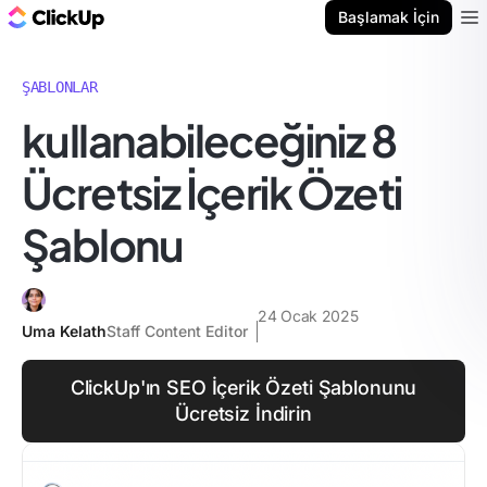
ClickUp Blog
Başlamak İçin
Ope
ŞABLONLAR
kullanabileceğiniz 8
Ücretsiz İçerik Özeti
Şablonu
24 Ocak 2025
Uma Kelath
Staff Content Editor
ClickUp'ın SEO İçerik Özeti Şablonunu
Ücretsiz İndirin