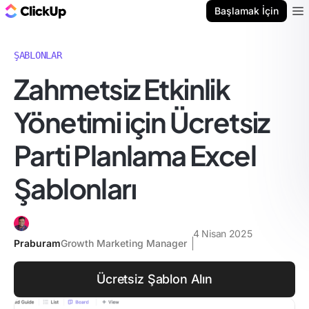
ClickUp Blog
Başlamak İçin
Ope
ŞABLONLAR
Zahmetsiz Etkinlik
Yönetimi için Ücretsiz
Parti Planlama Excel
Şablonları
4 Nisan 2025
Praburam
Growth Marketing Manager
Ücretsiz Şablon Alın