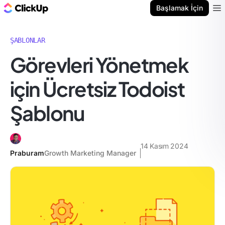
ClickUp Blog
Başlamak İçin
Ope
ŞABLONLAR
Görevleri Yönetmek
için Ücretsiz Todoist
Şablonu
14 Kasım 2024
Praburam
Growth Marketing Manager