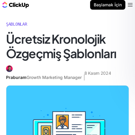
ClickUp Blog
Başlamak İçin
Ope
ŞABLONLAR
Ücretsiz Kronolojik
Özgeçmiş Şablonları
8 Kasım 2024
Praburam
Growth Marketing Manager