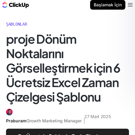
ClickUp Blog
Başlamak İçin
Ope
ŞABLONLAR
proje Dönüm
Noktalarını
Görselleştirmek için 6
Ücretsiz Excel Zaman
Çizelgesi Şablonu
27 Mart 2025
Praburam
Growth Marketing Manager