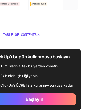
TABLE OF CONTENTS
ckUp'ı bugün kullanmaya başlayın
Tüm işlerinizi tek bir yerden yönetin
Ekibinizle işbirliği yapın
ClickUp'ı ÜCRETSİZ kullanın—sonsuza kadar
Başlayın