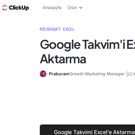
ClickUp Blog
Anasayfa
Ürün
MICROSOFT EXCEL
Google Takvim'i E
Aktarma
Praburam
Growth Marketing Manager
20 
Google Takvimi Excel'e Aktarmay