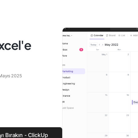
xcel'e
Mayıs 2025
ı Bırakın - ClickUp