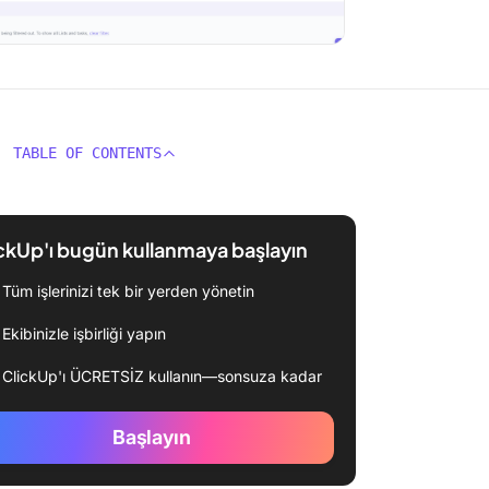
TABLE OF CONTENTS
ckUp'ı bugün kullanmaya başlayın
Tüm işlerinizi tek bir yerden yönetin
Ekibinizle işbirliği yapın
ClickUp'ı ÜCRETSİZ kullanın—sonsuza kadar
Başlayın