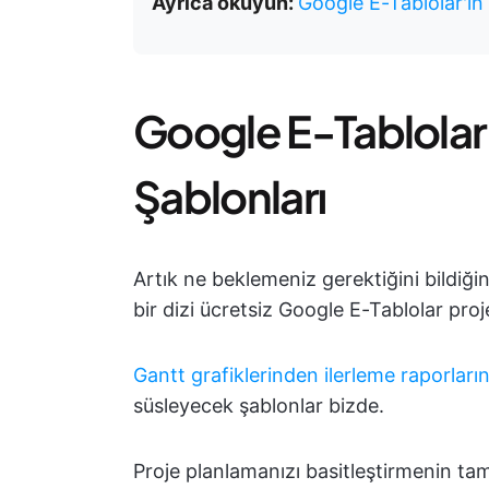
Ayrıca okuyun:
Google E-Tablolar'ın e
Google E-Tablolar
Şablonları
Artık ne beklemeniz gerektiğini bildiğ
bir dizi ücretsiz Google E-Tablolar pro
Gantt grafiklerinden
ilerleme raporları
süsleyecek şablonlar bizde.
Proje planlamanızı basitleştirmenin t