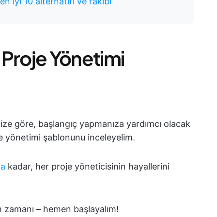
n iyi 10 alternatifi ve rakibi
 Proje Yönetimi
inize göre, başlangıç yapmanıza yardımcı olacak
je yönetimi şablonunu inceleyelim.
na
kadar, her proje yöneticisinin hayallerini
am zamanı – hemen başlayalım!