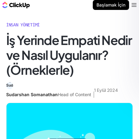
ClickUp Blog
Başlamak İçin
Ope
İNSAN YÖNETIMI
İş Yerinde Empati Nedir
ve Nasıl Uygulanır?
(Örneklerle)
1 Eylül 2024
Sudarshan Somanathan
Head of Content