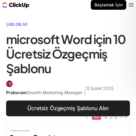
ClickUp Blog
Başlamak İçin
Ope
ŞABLONLAR
microsoft Word için 10
Ücretsiz Özgeçmiş
Şablonu
13 Şubat 2025
Praburam
Growth Marketing Manager
Ücretsiz Özgeçmiş Şablonu Alın