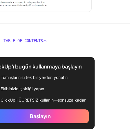
TABLE OF CONTENTS
ckUp'ı bugün kullanmaya başlayın
Tüm işlerinizi tek bir yerden yönetin
Ekibinizle işbirliği yapın
ClickUp'ı ÜCRETSİZ kullanın—sonsuza kadar
Başlayın