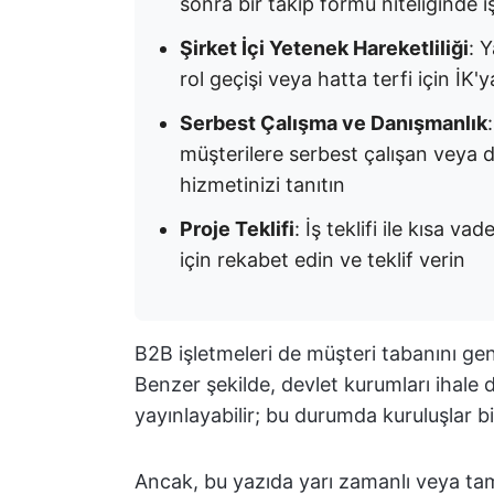
sonra bir takip formu niteliğinde iş
Şirket İçi Yetenek Hareketliliği
: Y
rol geçişi veya hatta terfi için İK'y
Serbest Çalışma ve Danışmanlık
müşterilere serbest çalışan veya 
hizmetinizi tanıtın
Proje Teklifi
: İş teklifi ile kısa v
için rekabet edin ve teklif verin
B2B işletmeleri de müşteri tabanını geni
Benzer şekilde, devlet kurumları ihale 
yayınlayabilir; bu durumda kuruluşlar bir i
Ancak, bu yazıda yarı zamanlı veya ta