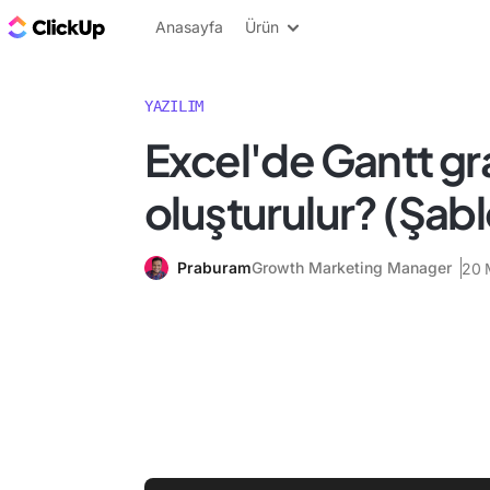
ClickUp Blog
Anasayfa
Ürün
YAZILIM
Excel'de Gantt gra
oluşturulur? (Şabl
Praburam
Growth Marketing Manager
20 