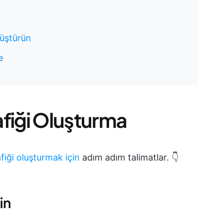
nüştürün
e
afiği Oluşturma
fiği oluşturmak için
adım adım talimatlar. 👇
in