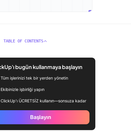
TABLE OF CONTENTS
ckUp'ı bugün kullanmaya başlayın
Tüm işlerinizi tek bir yerden yönetin
Ekibinizle işbirliği yapın
ClickUp'ı ÜCRETSİZ kullanın—sonsuza kadar
Başlayın