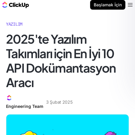
ClickUp Blog
Başlamak İçin
Ope
YAZILIM
2025'te Yazılım
Takımları için En İyi 10
API Dokümantasyon
Aracı
3 Şubat 2025
Engineering Team