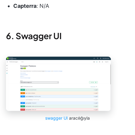
Capterra
: N/A
6. Swagger UI
swagger UI
aracılığıyla