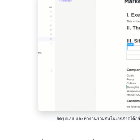
จัดรูปแบบและทำงานร่วมกันในเอกสารได้อย่า