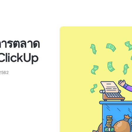
รการตลาด
 ClickUp
2562