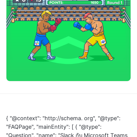
{ "@context": "http://schema. org", "@type":
"FAQPage", "mainEntity": [ { "@type":
"Question", "name": "Slack กับ Microsoft Teams