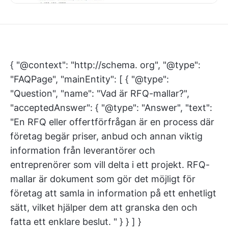
{ "@context": "http://schema. org", "@type":
"FAQPage", "mainEntity": [ { "@type":
"Question", "name": "Vad är RFQ-mallar?",
"acceptedAnswer": { "@type": "Answer", "text":
"En RFQ eller offertförfrågan är en process där
företag begär priser, anbud och annan viktig
information från leverantörer och
entreprenörer som vill delta i ett projekt. RFQ-
mallar är dokument som gör det möjligt för
företag att samla in information på ett enhetligt
sätt, vilket hjälper dem att granska den och
fatta ett enklare beslut. " } } ] }