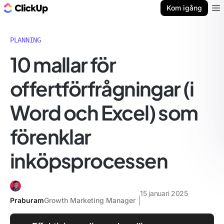
ClickUp-bloggen
Kom igång
Ope
PLANNING
10 mallar för
offertförfrågningar (i
Word och Excel) som
förenklar
inköpsprocessen
15 januari 2025
Praburam
Growth Marketing Manager