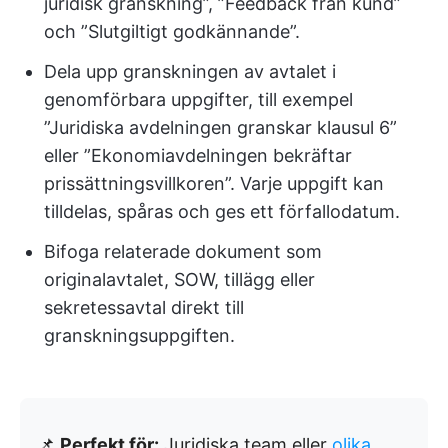
juridisk granskning”, ”Feedback från kund”
och ”Slutgiltigt godkännande”.
Dela upp granskningen av avtalet i
genomförbara uppgifter, till exempel
”Juridiska avdelningen granskar klausul 6”
eller ”Ekonomiavdelningen bekräftar
prissättningsvillkoren”. Varje uppgift kan
tilldelas, spåras och ges ett förfallodatum.
Bifoga relaterade dokument som
originalavtalet, SOW, tillägg eller
sekretessavtal direkt till
granskningsuppgiften.
📌
Perfekt för:
Juridiska team eller
olika