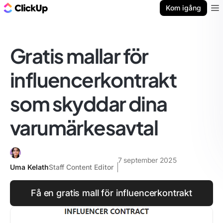
ClickUp-bloggen
Kom igång
Ope
Gratis mallar för
influencerkontrakt
som skyddar dina
varumärkesavtal
7 september 2025
Uma Kelath
Staff Content Editor
Få en gratis mall för influencerkontrakt