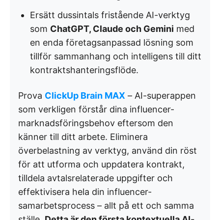
Ersätt dussintals fristående AI-verktyg
som
ChatGPT, Claude och Gemini
med
en enda företagsanpassad lösning som
tillför sammanhang och intelligens till ditt
kontraktshanteringsflöde.
Prova
ClickUp Brain MAX
– AI-superappen
som verkligen förstår dina influencer-
marknadsföringsbehov eftersom den
känner till ditt arbete. Eliminera
överbelastning av verktyg, använd din röst
för att utforma och uppdatera kontrakt,
tilldela avtalsrelaterade uppgifter och
effektivisera hela din influencer-
samarbetsprocess – allt på ett och samma
ställe.
Detta är den första kontextuella AI-