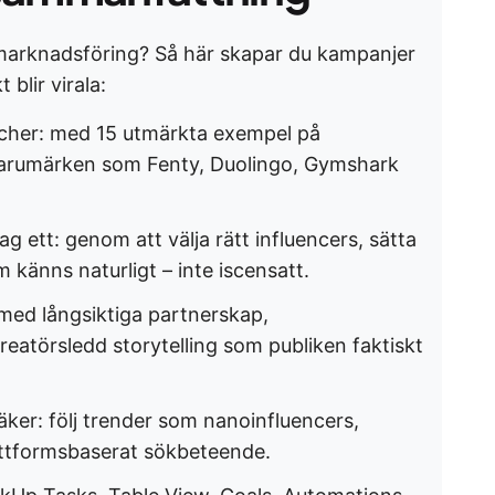
-marknadsföring? Så här skapar du kampanjer
 blir virala:
scher: med 15 utmärkta exempel på
varumärken som Fenty, Duolingo, Gymshark
 ett: genom att välja rätt influencers, sätta
 känns naturligt – inte iscensatt.
ed långsiktiga partnerskap,
eatörsledd storytelling som publiken faktiskt
ssäker: följ trender som nanoinfluencers,
attformsbaserat sökbeteende.