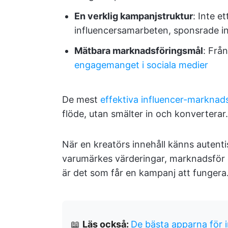
En verklig kampanjstruktur
: Inte e
influencersamarbeten, sponsrade in
Mätbara marknadsföringsmål
: Från
engagemanget i sociala medier
De mest
effektiva influencer-marknad
flöde, utan smälter in och konverterar.
När en kreatörs innehåll känns autenti
varumärkes värderingar, marknadsför 
är det som får en kampanj att fungera
📖
Läs också:
De bästa apparna för 