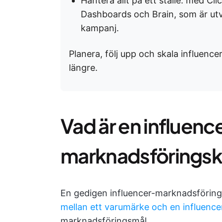
Hantera allt på ett ställe: med C
Dashboards och Brain, som är utve
kampanj.
Planera, följ upp och skala influenc
längre.
Vad är en influenc
marknadsförings
En gedigen influencer-marknadsförin
mellan ett varumärke och en influence
marknadsföringsmål.