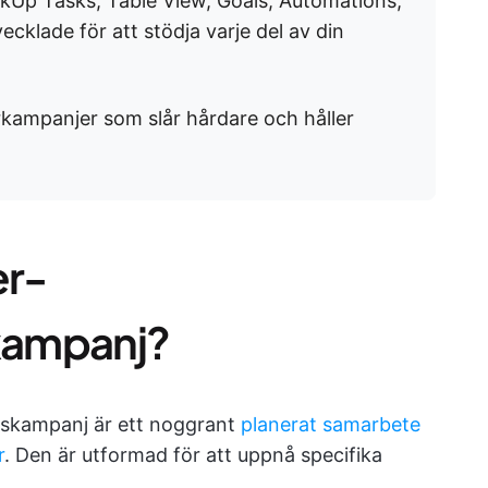
lickUp Tasks, Table View, Goals, Automations,
cklade för att stödja varje del av din
erkampanjer som slår hårdare och håller
er-
kampanj?
gskampanj är ett noggrant
planerat samarbete
r
. Den är utformad för att uppnå specifika