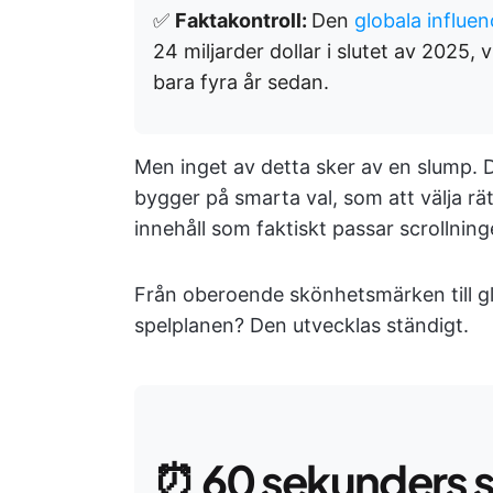
✅
Faktakontroll:
Den
globala influ
24 miljarder dollar i slutet av 2025,
bara fyra år sedan.
Men inget av detta sker av en slump. 
bygger på smarta val, som att välja rä
innehåll som faktiskt passar scrollning
Från oberoende skönhetsmärken till glo
spelplanen? Den utvecklas ständigt.
⏰
60 sekunders 