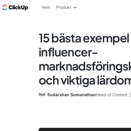
ClickUp-bloggen
Hem
Produkt
15 bästa exempel
influencer-
marknadsförings
och viktiga lärdo
Sudarshan Somanathan
Head of Content