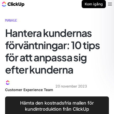
ClickUp-bloggen
Kom igång
Ope
MANAGE
Hantera kundernas
förväntningar: 10 tips
för att anpassa sig
efter kunderna
20 november 2023
Customer Experience Team
Hämta den kostnadsfria mallen för
kundintroduktion från ClickUp