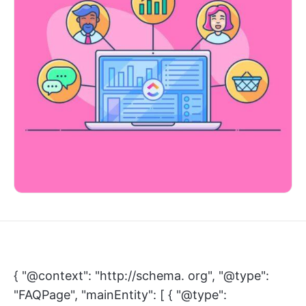
{ "@context": "http://schema. org", "@type":
"FAQPage", "mainEntity": [ { "@type":