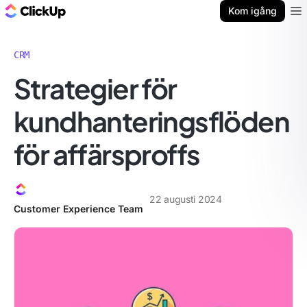
ClickUp-bloggen
Kom igång
Ope
CRM
Strategier för
kundhanteringsflöden
för affärsproffs
22 augusti 2024
Customer Experience Team