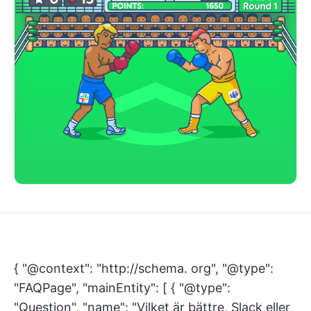
{ "@context": "http://schema. org", "@type":
"FAQPage", "mainEntity": [ { "@type":
"Question", "name": "Vilket är bättre, Slack eller