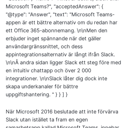
Microsoft Teams?", "acceptedAnswer": {
"@type": "Answer", "text": "Microsoft Teams-
appen är ett bättre alternativ om du redan har
ett Office 365-abonnemang. \n\nMen den
erbjuder inget spännande när det gäller
användargränssnittet, och dess
appintegrationsalternativ är långt ifrån Slack.
\n\nÅ andra sidan ligger Slack ett steg före med
en intuitiv chattapp och över 2 000
integrationer. \n\nSlack låter dig dock inte
skapa underkanaler för bättre
uppgiftshantering. " } } ] }
När Microsoft 2016 beslutade att inte förvärva
Slack utan istället ta fram en egen
samarbetsapp kallad Microsoft Teams, innebar