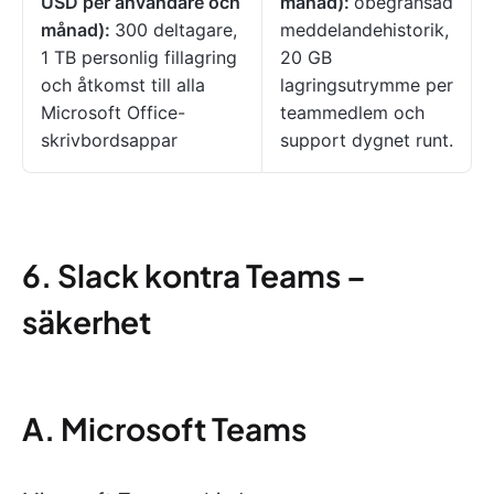
USD per användare och
månad):
obegränsad
månad):
300 deltagare,
meddelandehistorik,
1 TB personlig fillagring
20 GB
och åtkomst till alla
lagringsutrymme per
Microsoft Office-
teammedlem och
skrivbordsappar
support dygnet runt.
6. Slack kontra Teams –
säkerhet
A. Microsoft Teams