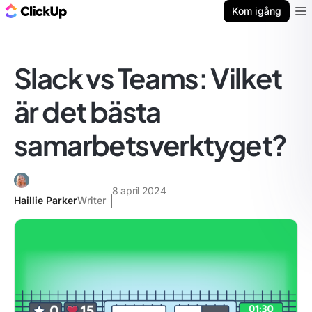
ClickUp-bloggen
Kom igång
Ope
Slack vs Teams: Vilket
är det bästa
samarbetsverktyget?
8 april 2024
Haillie Parker
Writer