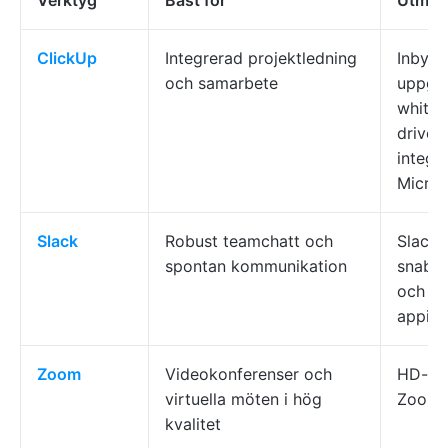
Verktyg
Bäst för
Utmär
ClickUp
Integrerad projektledning
Inbyg
och samarbete
uppgif
whiteb
driven
integr
Micros
Slack
Robust teamchatt och
Slack 
spontan kommunikation
snabba
och o
appint
Zoom
Videokonferenser och
HD-vid
virtuella möten i hög
Zoom 
kvalitet