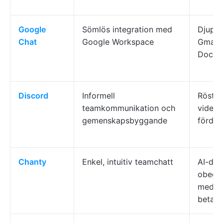
Google
Sömlös integration med
Djup i
Chat
Google Workspace
Gmail 
Docs
Discord
Informell
Röstka
teamkommunikation och
videos
gemenskapsbyggande
fördrö
Chanty
Enkel, intuitiv teamchatt
AI-dri
obegr
meddel
betal