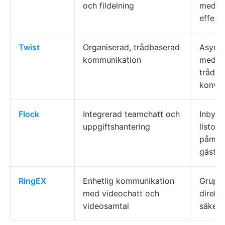
och fildelning
meddel
effekti
Twist
Organiserad, trådbaserad
Asynkr
kommunikation
meddel
trådad
konver
Flock
Integrerad teamchatt och
Inbygg
uppgiftshantering
listor 
påminn
gästå
RingEX
Enhetlig kommunikation
Gruppv
med videochatt och
direkt
videosamtal
säker f