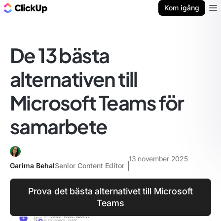
ClickUp-bloggen
Kom igång
Ope
De 13 bästa
alternativen till
Microsoft Teams för
samarbete
13 november 2025
Garima Behal
Senior Content Editor
Prova det bästa alternativet till Microsoft
Teams