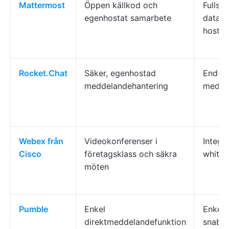
Mattermost
Öppen källkod och
Fullst
egenhostat samarbete
datako
hostin
Rocket.Chat
Säker, egenhostad
End-to
meddelandehantering
medde
Webex från
Videokonferenser i
Integre
Cisco
företagsklass och säkra
whiteb
möten
Pumble
Enkel
Enkelt 
direktmeddelandefunktion
snabb