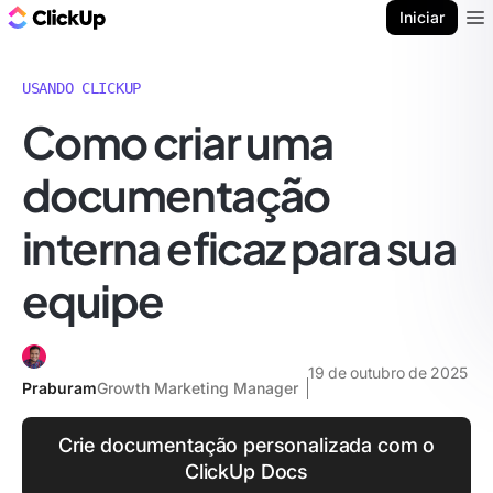
ClickUp Blogue
Iniciar
Ope
USANDO CLICKUP
Como criar uma
documentação
interna eficaz para sua
equipe
19 de outubro de 2025
Praburam
Growth Marketing Manager
Crie documentação personalizada com o
ClickUp Docs