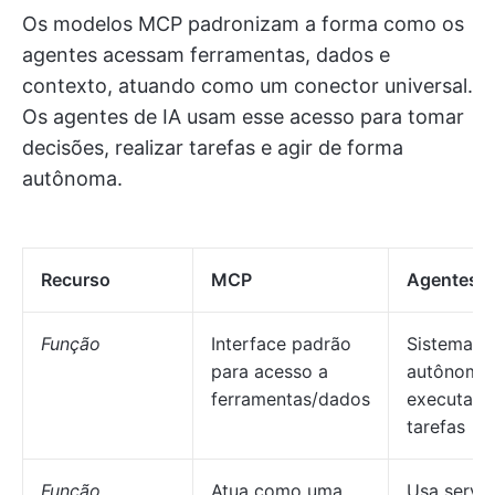
Os modelos MCP padronizam a forma como os
agentes acessam ferramentas, dados e
contexto, atuando como um conector universal.
Os agentes de IA usam esse acesso para tomar
decisões, realizar tarefas e agir de forma
autônoma.
Recurso
MCP
Agentes d
Função
Interface padrão
Sistemas
para acesso a
autônomo
ferramentas/dados
executam
tarefas
Função
Atua como uma
Usa servi