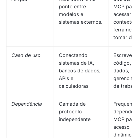
ponte entre
MCP para
modelos e
acessar o
sistemas externos.
contexto,
ferrament
tomar dec
Caso de uso
Conectando
Escrever
sistemas de IA,
código, re
bancos de dados,
dados,
APIs e
gerenciar 
calculadoras
de trabalh
Dependência
Camada de
Frequente
protocolo
depende 
independente
MCP para
acesso
dinâmico 