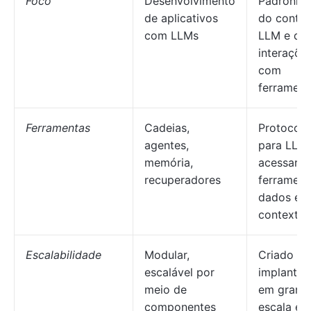
Foco
Desenvolvimento
Padroniz
de aplicativos
do conte
com LLMs
LLM e da
interaçõe
com
ferrament
Ferramentas
Cadeias,
Protocolo
agentes,
para LLM
memória,
acessare
recuperadores
ferrament
dados e
contexto
Escalabilidade
Modular,
Criado pa
escalável por
implantaç
meio de
em grand
componentes
escala e