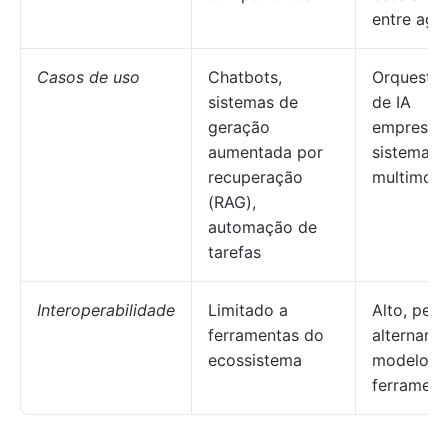
entre age
Casos de uso
Chatbots,
Orquestr
sistemas de
de IA
geração
empresari
aumentada por
sistemas
recuperação
multimod
(RAG),
automação de
tarefas
Interoperabilidade
Limitado a
Alto, perm
ferramentas do
alternar e
ecossistema
modelos 
ferrament