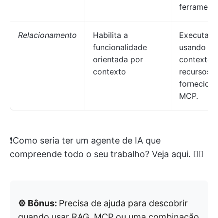
ferrament
Relacionamento
Habilita a
Executa ta
funcionalidade
usando o
orientada por
contexto 
contexto
recursos
fornecidos
MCP.
❗️Como seria ter um agente de IA que
compreende todo o seu trabalho? Veja aqui. 👇🏼
⚙️ Bônus:
Precisa de ajuda para descobrir
quando usar RAG, MCP ou uma combinação