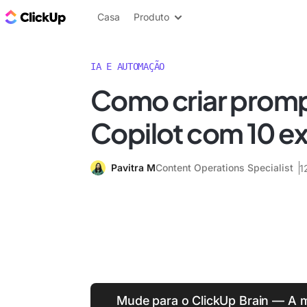
ClickUp Blogue
Casa
Produto
IA E AUTOMAÇÃO
Como criar prom
Copilot com 10 e
Pavitra M
Content Operations Specialist
1
Mude para o ClickUp Brain — A me