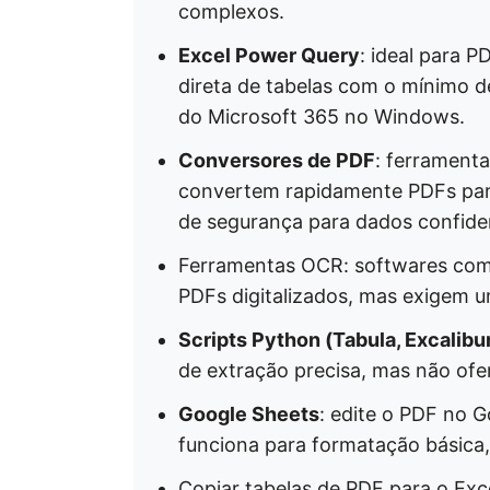
complexos.
Excel Power Query
: ideal para 
direta de tabelas com o mínimo d
do Microsoft 365 no Windows.
Conversores de PDF
: ferrament
convertem rapidamente PDFs para
de segurança para dados confiden
Ferramentas OCR: softwares com
PDFs digitalizados, mas exigem u
Scripts Python (Tabula, Excalibu
de extração precisa, mas não of
Google Sheets
: edite o PDF no G
funciona para formatação básica
Copiar tabelas de PDF para o Exc