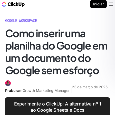
ClickUp Blogue
Iniciar
Ope
GOOGLE WORKSPACE
Como inserir uma
planilha do Google em
um documento do
Google sem esforço
23 de março de 2025
Praburam
Growth Marketing Manager
Experimente o ClickUp: A alternativa nº 1
ao Google Sheets e Docs