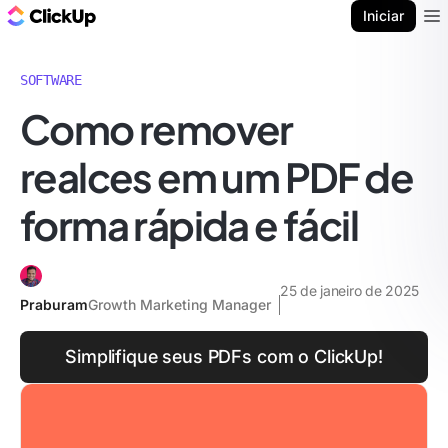
ClickUp Blogue
Iniciar
Ope
SOFTWARE
Como remover
realces em um PDF de
forma rápida e fácil
25 de janeiro de 2025
Praburam
Growth Marketing Manager
Simplifique seus PDFs com o ClickUp!