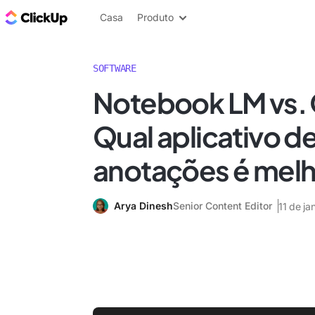
ClickUp Blogue
Casa
Produto
SOFTWARE
Notebook LM vs. 
Qual aplicativo d
anotações é mel
Arya Dinesh
Senior Content Editor
11 de ja