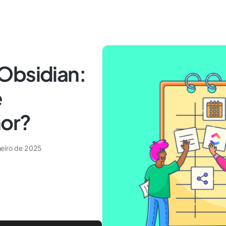
Obsidian:
e
hor?
neiro de 2025