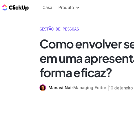
ClickUp Blogue
Casa
Produto
GESTÃO DE PESSOAS
Como envolver se
em uma apresent
forma eficaz?
Manasi Nair
Managing Editor
10 de janeir