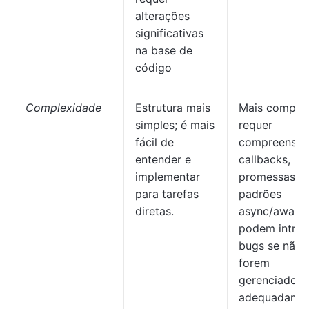
alterações
significativas
na base de
código
Complexidade
Estrutura mais
Mais complex
simples; é mais
requer
fácil de
compreensão
entender e
callbacks,
implementar
promessas o
para tarefas
padrões
diretas.
async/await,
podem introd
bugs se não
forem
gerenciados
adequadamen