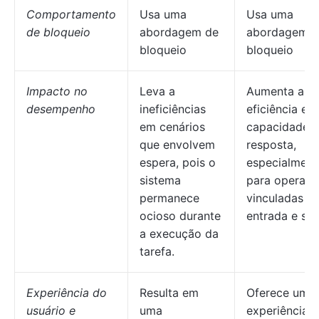
Comportamento
Usa uma
Usa uma
de bloqueio
abordagem de
abordagem 
bloqueio
bloqueio
Impacto no
Leva a
Aumenta a
desempenho
ineficiências
eficiência e a
em cenários
capacidade 
que envolvem
resposta,
espera, pois o
especialment
sistema
para operaçõ
permanece
vinculadas a
ocioso durante
entrada e saí
a execução da
tarefa.
Experiência do
Resulta em
Oferece uma
usuário e
uma
experiência 