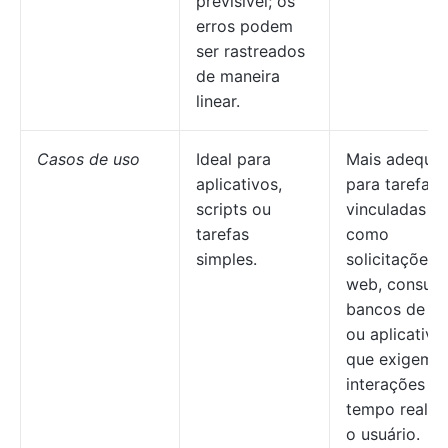
previsível; os
erros podem
ser rastreados
de maneira
linear.
Casos de uso
Ideal para
Mais adequa
aplicativos,
para tarefas
scripts ou
vinculadas a 
tarefas
como
simples.
solicitações 
web, consult
bancos de d
ou aplicativo
que exigem
interações e
tempo real 
o usuário.