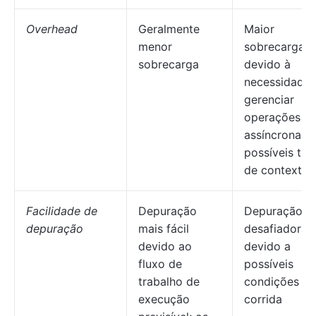
Overhead
Geralmente
Maior
menor
sobrecarga
sobrecarga
devido à
necessidade 
gerenciar
operações
assíncronas 
possíveis tro
de contexto
Facilidade de
Depuração
Depuração m
depuração
mais fácil
desafiadora
devido ao
devido a
fluxo de
possíveis
trabalho de
condições de
execução
corrida