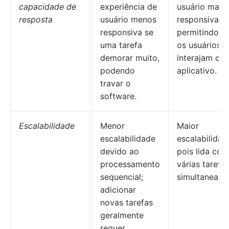
capacidade de
experiência de
usuário mais
resposta
usuário menos
responsiva,
responsiva se
permitindo q
uma tarefa
os usuários
demorar muito,
interajam co
podendo
aplicativo.
travar o
software.
Escalabilidade
Menor
Maior
escalabilidade
escalabilidad
devido ao
pois lida com
processamento
várias tarefa
sequencial;
simultaneam
adicionar
novas tarefas
geralmente
requer