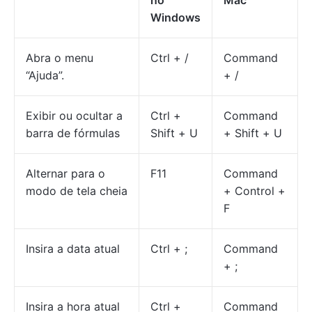
no
Mac
Windows
Abra o menu
Ctrl + /
Command
“Ajuda”.
+ /
Exibir ou ocultar a
Ctrl +
Command
barra de fórmulas
Shift + U
+ Shift + U
Alternar para o
F11
Command
modo de tela cheia
+ Control +
F
Insira a data atual
Ctrl + ;
Command
+ ;
Insira a hora atual
Ctrl +
Command