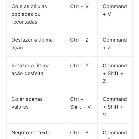
Cole as células
Ctrl + V
Command
copiadas ou
+ V
recortadas
Desfazer a última
Ctrl + Z
Command
ação
+ Z
Refazer a última
Ctrl + Y
Command
ação desfeita
+ Shift +
Z
Colar apenas
Ctrl +
Command
valores
Shift + V
+ Shift +
V
Negrito no texto
Ctrl + B
Command