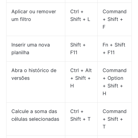
Aplicar ou remover
Ctrl +
Command
um filtro
Shift + L
+ Shift +
F
Inserir uma nova
Shift +
Fn + Shift
planilha
F11
+ F11
Abra o histórico de
Ctrl + Alt
Command
versões
+ Shift +
+ Option
H
+ Shift +
H
Calcule a soma das
Ctrl +
Command
células selecionadas
Shift + T
+ Shift +
T