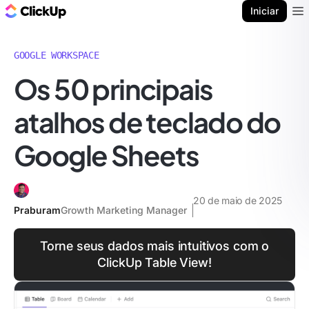
ClickUp Blogue
Iniciar
Ope
GOOGLE WORKSPACE
Os 50 principais
atalhos de teclado do
Google Sheets
20 de maio de 2025
Praburam
Growth Marketing Manager
Torne seus dados mais intuitivos com o
ClickUp Table View!