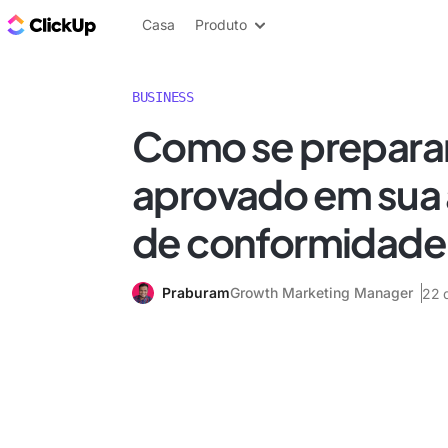
ClickUp Blogue
Casa
Produto
BUSINESS
Como se preparar
aprovado em sua 
de conformidade 
Praburam
Growth Marketing Manager
22 