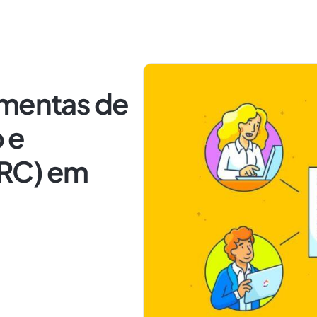
amentas de
 e
RC) em