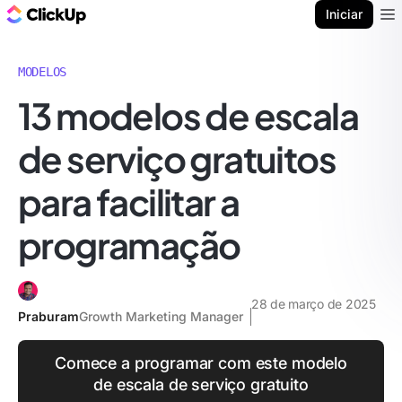
ClickUp Blogue
Iniciar
Ope
MODELOS
13 modelos de escala
de serviço gratuitos
para facilitar a
programação
28 de março de 2025
Praburam
Growth Marketing Manager
Comece a programar com este modelo
de escala de serviço gratuito