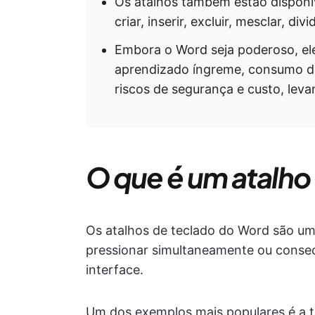
Os atalhos também estão disponív
criar, inserir, excluir, mesclar, div
Embora o Word seja poderoso, el
aprendizado íngreme, consumo de
riscos de segurança e custo, lev
O que é um atalho
Os atalhos de teclado do Word são um
pressionar simultaneamente ou consec
interface.
Um dos exemplos mais populares é a te