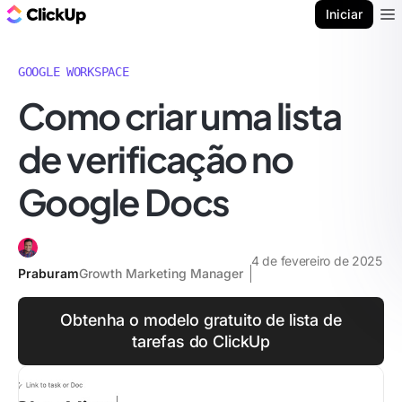
ClickUp Blogue
Iniciar
Ope
GOOGLE WORKSPACE
Como criar uma lista
de verificação no
Google Docs
4 de fevereiro de 2025
Praburam
Growth Marketing Manager
Obtenha o modelo gratuito de lista de
tarefas do ClickUp