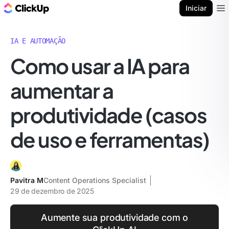
ClickUp Blogue
Iniciar
Ope
IA E AUTOMAÇÃO
Como usar a IA para
aumentar a
produtividade (casos
de uso e ferramentas)
Pavitra M
Content Operations Specialist
29 de dezembro de 2025
Aumente sua produtividade com o