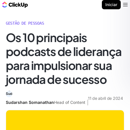
ClickUp Blogue
Iniciar
Ope
GESTÃO DE PESSOAS
Os 10 principais
podcasts de liderança
para impulsionar sua
jornada de sucesso
11 de abril de 2024
Sudarshan Somanathan
Head of Content