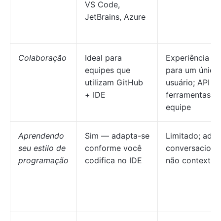
VS Code,
JetBrains, Azure
Colaboração
Ideal para
Experiência de
equipes que
para um único
utilizam GitHub
usuário; API p
+ IDE
ferramentas d
equipe
Aprendendo
Sim — adapta-se
Limitado; adap
seu estilo de
conforme você
conversaciona
programação
codifica no IDE
não contextua