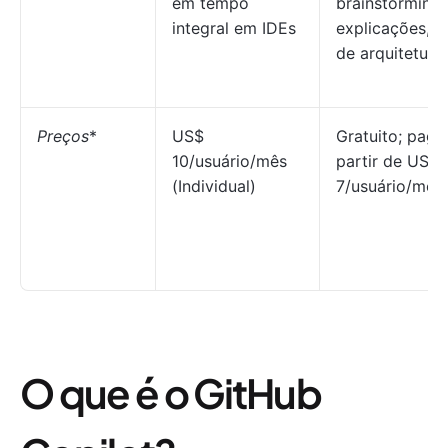
em tempo
brainstorming,
integral em IDEs
explicações, i
de arquitetura
Preços
*
US$
Gratuito; pago
10/usuário/mês
partir de US$
(Individual)
7/usuário/mês
O que é o GitHub