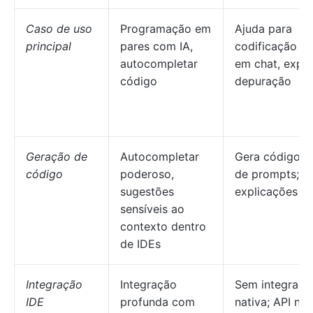
Caso de uso
Programação em
Ajuda para
principal
pares com IA,
codificação b
autocompletar
em chat, expli
código
depuração
Geração de
Autocompletar
Gera código a 
código
poderoso,
de prompts; ó
sugestões
explicações
sensíveis ao
contexto dentro
de IDEs
Integração
Integração
Sem integraçã
IDE
profunda com
nativa; API ne