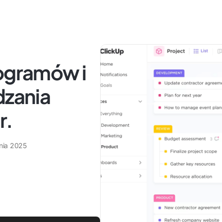
rogramów i
dzania
r.
pnia 2025