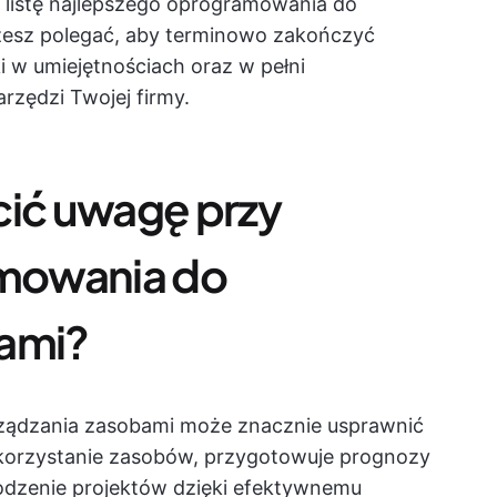
 listę najlepszego oprogramowania do
żesz polegać, aby terminowo zakończyć
ki w umiejętnościach oraz w pełni
rzędzi Twojej firmy.
cić uwagę przy
mowania do
bami?
ądzania zasobami może znacznie usprawnić
ykorzystanie zasobów, przygotowuje prognozy
dzenie projektów dzięki efektywnemu