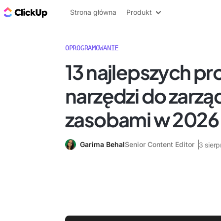
ClickUp Blog
Strona główna
Produkt
OPROGRAMOWANIE
13 najlepszych p
narzędzi do zarzą
zasobami w 2026 
Garima Behal
Senior Content Editor
3 sier