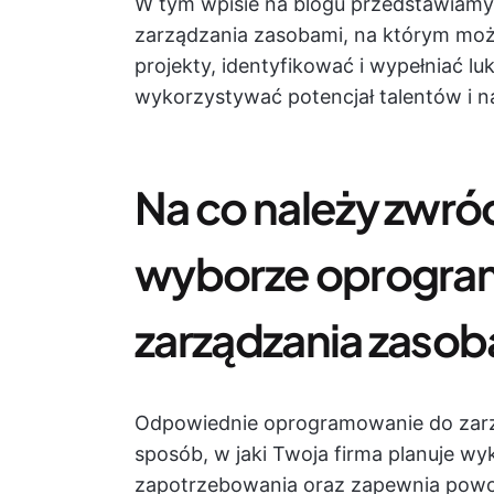
W tym wpisie na blogu przedstawiamy
zarządzania zasobami, na którym mo
projekty, identyfikować i wypełniać lu
wykorzystywać potencjał talentów i na
Na co należy zwró
wyborze oprogra
zarządzania zaso
Odpowiednie oprogramowanie do zarz
sposób, w jaki Twoja firma planuje w
zapotrzebowania oraz zapewnia powo