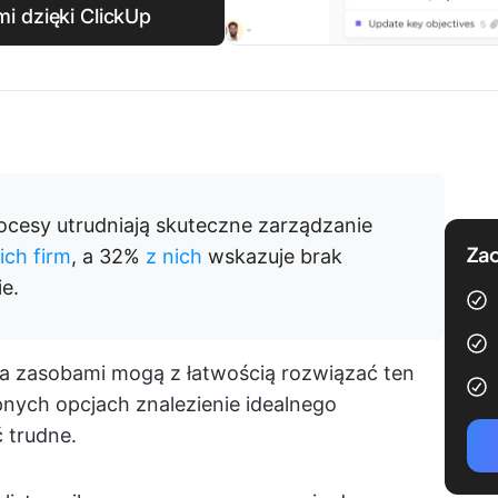
i dzięki ClickUp
rocesy utrudniają skuteczne zarządzanie
Zac
ich firm
, a 32%
z nich
wskazuje brak
e.
a zasobami mogą z łatwością rozwiązać ten
pnych opcjach znalezienie idealnego
 trudne.